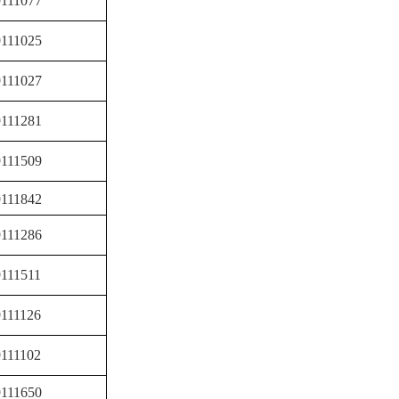
111077
111025
111027
111281
111509
111842
111286
9111511
9111126
9111102
111650